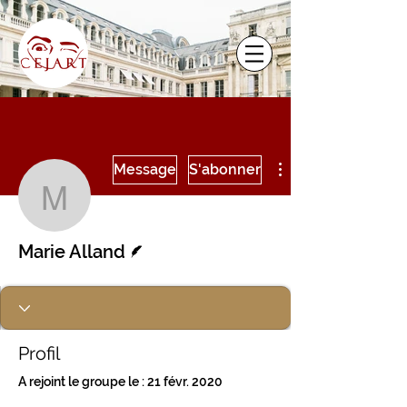
Plus d'actions
Message
S'abonner
Marie Alland
Écrivain
Marie Alland
Profil
A rejoint le groupe le : 21 févr. 2020