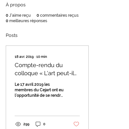
À propos
0
J'aime reçu
0
commentaires reçus
0
meilleures réponses
Posts
18 avr. 2019
∙
10
min
Compte-rendu du
colloque « L'art peut-il
vivre sans le marché de
Le 17 avril 2019 les
l'art ? »
membres du Cejart ont eu
l’opportunité de se rendre
au sein du prestigieux
Institut de France afin
d’inaugurer...
299
0