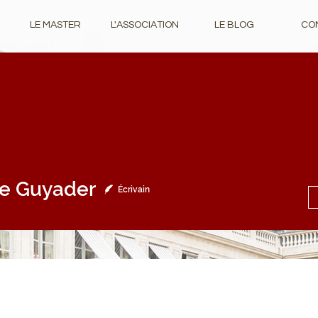
LE MASTER
L'ASSOCIATION
LE BLOG
CO
uyader
e Guyader
Écrivain