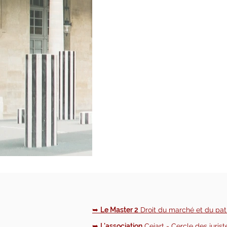
➥
Le Master 2
Droit du marché et du patr
➥
L'association
Cejart - Cercle des juriste