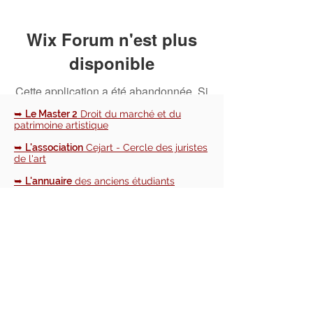
Wix Forum n'est plus
disponible
Cette application a été abandonnée. Si
vous avez besoin d'une application
➥
Le Master 2
Droit du marché et du
communautaire, utilisez Wix Groups.
patrimoine artistique
➥
L'association
Cejart - Cercle des juristes
de l'art
➥
L'annuaire
des anciens étudiants
➥
Le blog
d'actualités du Cejart et du
monde de l'art
📧 NOUS CONTACTER :
cejart.paris@gmail.com