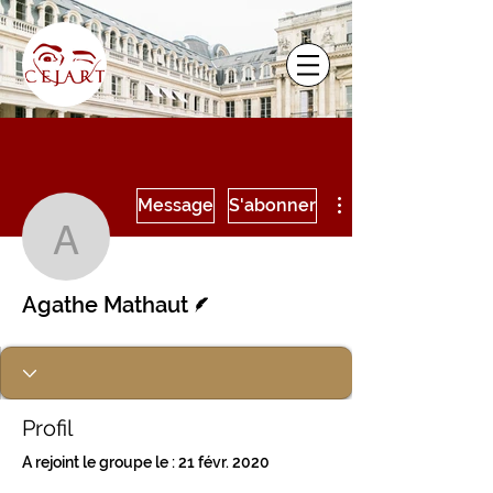
Plus d'actions
Message
S'abonner
Agathe Mathaut
Écrivain
Agathe Mathaut
Profil
A rejoint le groupe le : 21 févr. 2020