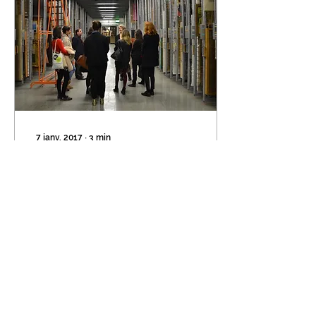
7 janv. 2017
∙
3
min
Immersion dans les
entrailles du CNAP
Le 17 novembre 2016, le
CEJART a été reçu pour
une visite guidée de la
salle des épis, au cœur
des réserves du CNAP,
par Madame Aude...
79
0