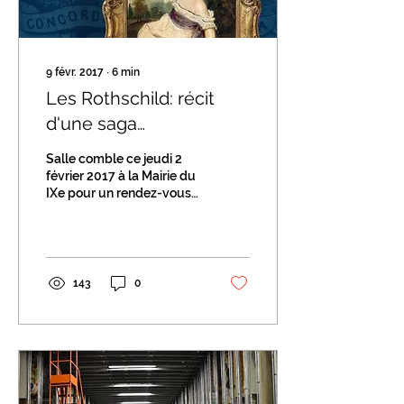
9 févr. 2017
∙
6
min
Les Rothschild: récit
d'une saga
philanthropique
Salle comble ce jeudi 2
février 2017 à la Mairie du
IXe pour un rendez-vous
devenu désormais
incontournable : les
évènements de « L’Art...
143
0