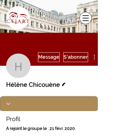
Plus d'actions
Message
S'abonner
Hélène Chicouène
Écrivain
Hélène Chicouène
Profil
A rejoint le groupe le : 21 févr. 2020