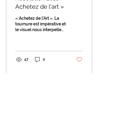
Achetez de l'art »
« Achetez de l’Art ». La
tournure est impérative et
le visuel nous interpelle
comme s’il en allait de
notre santé. C’est
finalement le...
47
0
➥
Le Master 2
Droit du marché et du
patrimoine artistique
➥
L'association
Cejart - Cercle des juristes
de l'art
➥
L'annuaire
des anciens étudiants
➥
Le blog
d'actualités du Cejart et du