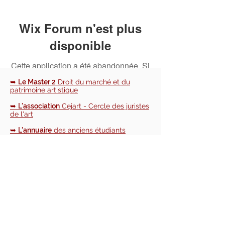
Wix Forum n'est plus
disponible
Cette application a été abandonnée. Si
vous avez besoin d'une application
➥
Le Master 2
Droit du marché et du
communautaire, utilisez Wix Groups.
patrimoine artistique
➥
L'association
Cejart - Cercle des juristes
de l'art
➥
L'annuaire
des anciens étudiants
➥
Le blog
d'actualités du Cejart et du
monde de l'art
📧 NOUS CONTACTER :
cejart.paris@gmail.com