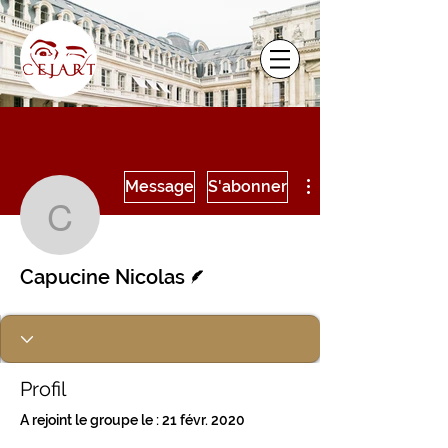
Plus d'actions
Message
S'abonner
Capucine Nicolas
Écrivain
Capucine Nicolas
Profil
A rejoint le groupe le : 21 févr. 2020