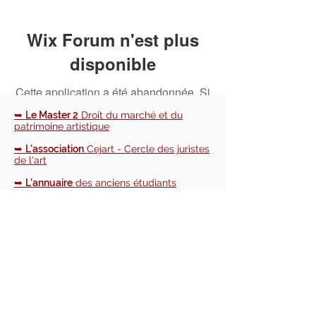
Wix Forum n'est plus
disponible
Cette application a été abandonnée. Si
vous avez besoin d'une application
➥
Le Master 2
Droit du marché et du
communautaire, utilisez Wix Groups.
patrimoine artistique
➥
L'association
Cejart - Cercle des juristes
de l'art
➥
L'annuaire
des anciens étudiants
➥
Le blog
d'actualités du Cejart et du
monde de l'art
📧 NOUS CONTACTER :
cejart.paris@gmail.com