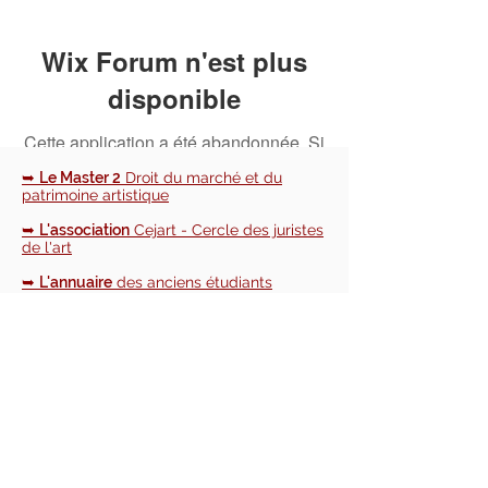
Wix Forum n'est plus
disponible
Cette application a été abandonnée. Si
vous avez besoin d'une application
➥
Le Master 2
Droit du marché et du
communautaire, utilisez Wix Groups.
patrimoine artistique
➥
L'association
Cejart - Cercle des juristes
de l'art
➥
L'annuaire
des anciens étudiants
➥
Le blog
d'actualités du Cejart et du
monde de l'art
📧 NOUS CONTACTER :
cejart.paris@gmail.com