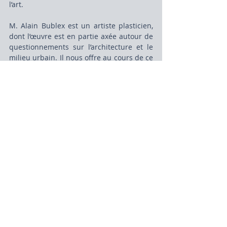
l’art.
M. Alain Bublex est un artiste plasticien, 
dont l’œuvre est en partie axée autour de 
questionnements sur l’architecture et le 
milieu urbain. Il nous offre au cours de ce 
colloque une définition propre de l’œuvre 
d’art en tant que production d’une 
personne humaine qui 
intentionnellement crée l’ouverture d’un 
espace symbolique dans un espace 
commun pour aborder, ouvrir le réel. Cela 
peut toucher toutes formes de réel : les 
sentiments, la beauté... Les œuvres d’art 
permettent de mettre dans un même 
groupe une chanson, un espace public et 
un tableau. Et cette ouverture symbolique 
nous rappelle encore que le marché de 
l’art ne peut exister sans l’art.
En tant qu’artiste, il considère qu’il ne s’est 