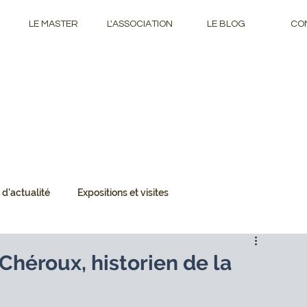
LE MASTER
L'ASSOCIATION
LE BLOG
CO
 d'actualité
Expositions et visites
ss
Foires et salons
Vie de la promotion
Tribune libre
Chéroux, historien de la
fess
Débats et enjeux d'actualité