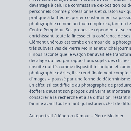
davantage à celui de commissaire d’exposition ou de
personnels comme professionnels et curatoriaux qu’i
pratique à la théorie, porter constamment sa passion
photographie comme un tout complexe », tant en ter
Centre Pompidou. Ses propos se répondent et se comp
enrichissant, toute la finesse et la cohérence de ses
Clément Chéroux est tombé en amour de la photogra
très subversives de Pierre Molinier et Michel Journi
Il nous raconte que le wagon bar avait été transform
décalage du lieu par rapport aux sujets des clichés l
ensuite quitté, comme dispositif technique et comm
photographie d’Arles, il se rend finalement compte qu’
d’images », poussé par une forme de déterminisme d
En effet, s’il est difficile au photographe de produi
étoffera d’autant son propos qu’il verra et montrer
consacrer à la recherche et à sa diffusion, restant
l’anime avant tout en tant qu’historien, c’est de diff
Autoportrait à léperon d’amour – Pierre Molinier