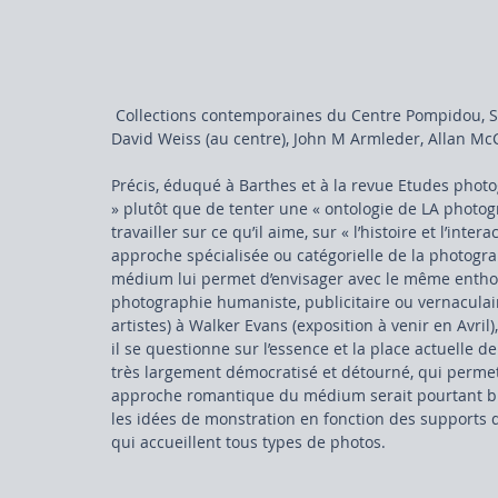
 Collections contemporaines du Centre Pompidou, Salle 34 les Postmodernistes , Œuvres de Peter Fischli et 
David Weiss (au centre), John M Armleder, Allan M
Précis, éduqué à Barthes et à la revue Etudes photo
» plutôt que de tenter une « ontologie de LA photogr
travailler sur ce qu’il aime, sur « l’histoire et l’inte
approche spécialisée ou catégorielle de la photogr
médium lui permet d’envisager avec le même enthou
photographie humaniste, publicitaire ou vernaculair
artistes) à Walker Evans (exposition à venir en Avri
il se questionne sur l’essence et la place actuelle
très largement démocratisé et détourné, qui permet 
approche romantique du médium serait pourtant bie
les idées de monstration en fonction des supports d
qui accueillent tous types de photos.