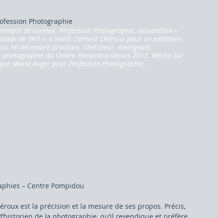
rofession Photographie
e remplit de curieux. Profession Photographie, association « 
onde de l’Art », a invité Clément Chéroux pour un entretien, 
sco, en décembre prochain. Chercheur, enseignant, 
la photographie du Centre Pompidou depuis 2013. Retour sur 
é par Marie Auger pour Profession Photographie. 
raphies – Centre Pompidou
roux est la précision et la mesure de ses propos. Précis, 
» d’historien de la photographie, qu’il revendique et préfère 