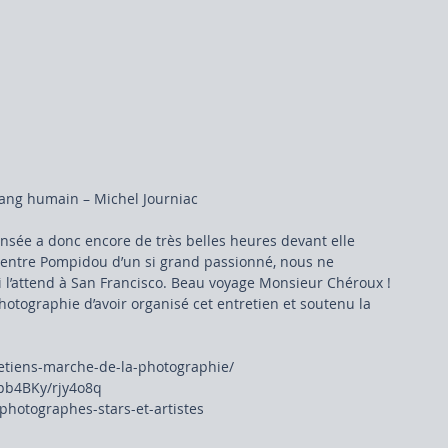
ang humain – Michel Journiac 
nsée a donc encore de très belles heures devant elle 
Centre Pompidou d’un si grand passionné, nous ne 
ui l’attend à San Francisco. Beau voyage Monsieur Chéroux !
hotographie d’avoir organisé cet entretien et soutenu la 
etiens-marche-de-la-photographie/  
pb4BKy/rjy4o8q  
hotographes-stars-et-artistes 