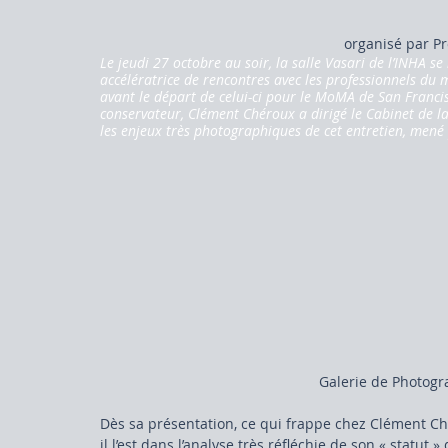
organisé par P
Le jeudi 27 octobre au soir, la salle Vasari de l’INHA s
Droit du marché de l'art
accélératrice de rencontres avec les professionnels du m
avant le départ de celui-ci pour le MoMA de San Franci
conservateur, Clément Chéroux a dirigé le Cabinet de 
les enjeux très photographiques de cet entretien, men
Galerie de Photog
Dès sa présentation, ce qui frappe chez Clément Ché
il l’est dans l’analyse très réfléchie de son « statut 