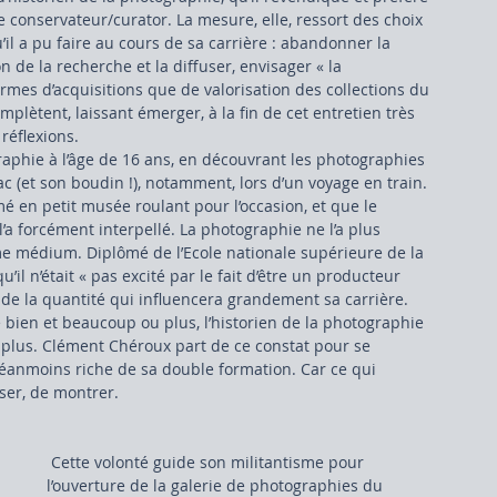
 conservateur/curator. La mesure, elle, ressort des choix 
l a pu faire au cours de sa carrière : abandonner la 
 de la recherche et la diffuser, envisager « la 
mes d’acquisitions que de valorisation des collections du 
lètent, laissant émerger, à la fin de cet entretien très 
 réflexions.
phie à l’âge de 16 ans, en découvrant les photographies 
ac (et son boudin !), notamment, lors d’un voyage en train. 
é en petit musée roulant pour l’occasion, et que le 
’a forcément interpellé. La photographie ne l’a plus 
e médium. Diplômé de l’Ecole nationale supérieure de la 
il n’était « pas excité par le fait d’être un producteur 
e la quantité qui influencera grandement sa carrière. 
re bien et beaucoup ou plus, l’historien de la photographie 
a plus. Clément Chéroux part de ce constat pour se 
 néanmoins riche de sa double formation. Car ce qui 
user, de montrer.
 Cette volonté guide son militantisme pour 
l’ouverture de la galerie de photographies du 