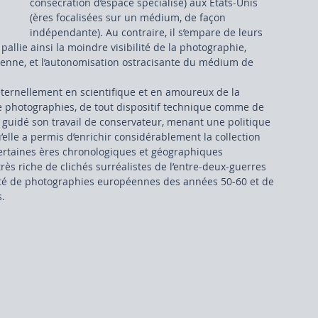
consécration d’espace spécialisé) aux Etats-Unis 
(ères focalisées sur un médium, de façon 
indépendante). Au contraire, il s’empare de leurs 
pallie ainsi la moindre visibilité de la photographie, 
péenne, et l’autonomisation ostracisante du médium de 
 éternellement en scientifique et en amoureux de la 
de photographies, de tout dispositif technique comme de 
a guidé son travail de conservateur, menant une politique 
elle a permis d’enrichir considérablement la collection 
rtaines ères chronologiques et géographiques 
 très riche de clichés surréalistes de l’entre-deux-guerres 
été de photographies européennes des années 50-60 et de 
. 