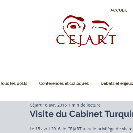
ACCUEIL
Tous les posts
Conférences et colloques
Débats et enjeux
Céjart
16 avr. 2016
1 min de lecture
Droit du marché de l'art
Interventions et rencontres profe
Visite du Cabinet Turqui
Le 15 avril 2016, le CEJART a eu le privilège de visi
Conférences et colloques
Interventions et rencontres pro